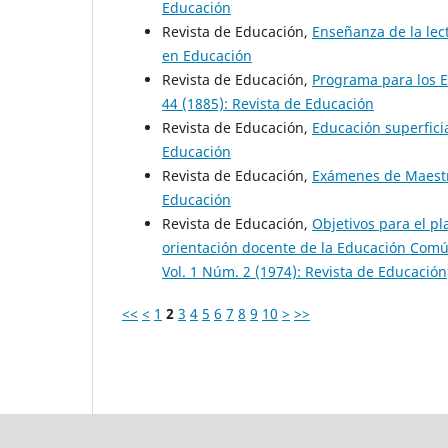
Educación
Revista de Educación,
Enseñanza de la le
en Educación
Revista de Educación,
Programa para los 
44 (1885): Revista de Educación
Revista de Educación,
Educación superfici
Educación
Revista de Educación,
Exámenes de Maest
Educación
Revista de Educación,
Objetivos para el p
orientación docente de la Educación Com
Vol. 1 Núm. 2 (1974): Revista de Educación
<<
<
1
2
3
4
5
6
7
8
9
10
>
>>