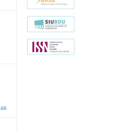
 4.0
.