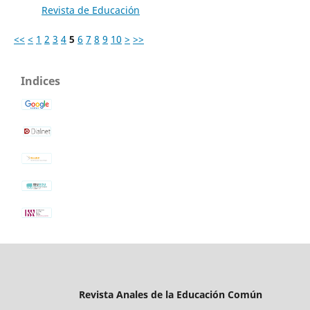
Revista de Educación
<<
<
1
2
3
4
5
6
7
8
9
10
>
>>
Indices
Revista Anales de la Educación Común