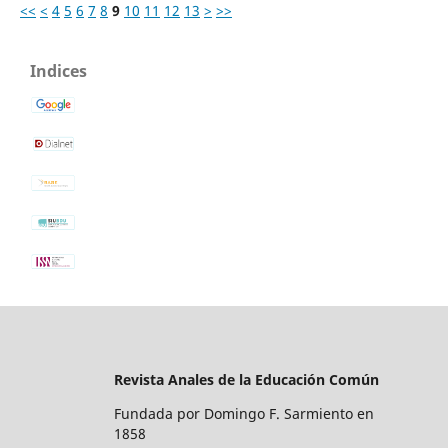
<<
<
4
5
6
7
8
9
10
11
12
13
>
>>
Indices
Revista Anales de la Educación Común
Fundada por Domingo F. Sarmiento en
1858