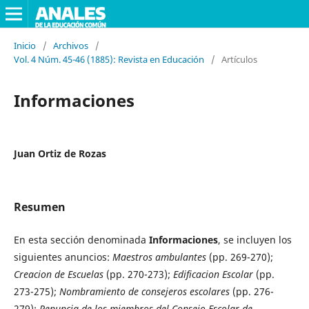
Inicio
/
Archivos
/
Vol. 4 Núm. 45-46 (1885): Revista en Educación
/
Artículos
Informaciones
Juan Ortiz de Rozas
Resumen
En esta sección denominada
Informaciones
, se incluyen los
siguientes anuncios:
Maestros ambulantes
(pp. 269-270);
Creacion de Escuelas
(pp. 270-273);
Edificacion Escolar
(pp.
273-275);
Nombramiento de consejeros escolares
(pp. 276-
279);
Renuncia de los miembros del Consejo Escolar de