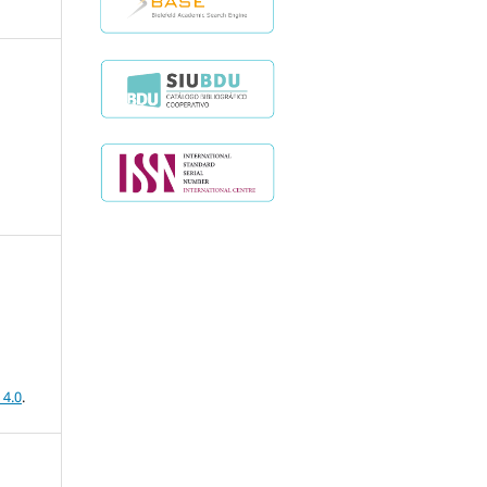
 4.0
.