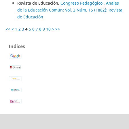
Revista de Educación,
Congreso Pedagógico
,
Anales
de la Educación Común: Vol. 2 Núm. 15 (1882): Revista
de Educación
<<
<
1
2
3
4
5
6
7
8
9
10
>
>>
Indices