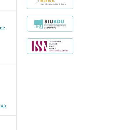
 de
 4.0
.