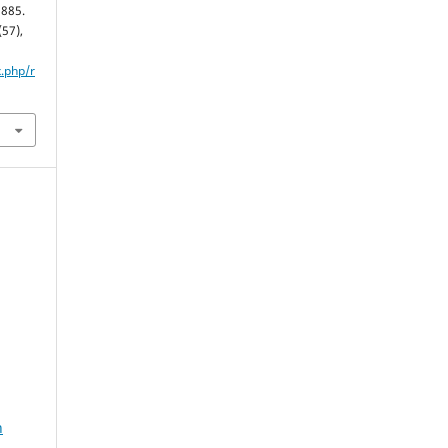
1885.
(57),
x.php/r
n