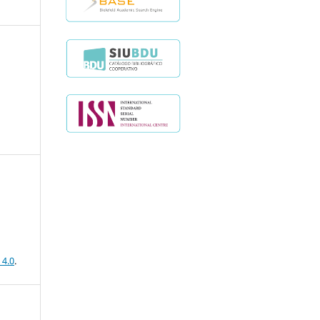
 4.0
.