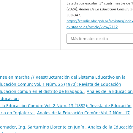
Estadistica escolar: 3º cuatrimestre de 
(2024).
Anales De La Educación Común
,
5
308-347.
https://cendie.abc.gob.ar/revistas/inde
evistaanales/article/view/2112
Más formatos de cita
se en marcha // Reestructuración del Sistema Educativo en la
ducación Común: Vol. 1 Núm. 25 (1970): Revista de Educación
ucación común en el distrito de Bragado.
,
Anales de la Educación
 Educación
 la Educación Común: Vol. 2 Núm. 13 (1882): Revista de Educación
aria en Inglaterra
,
Anales de la Educación Común: Vol. 2 Núm. 17
bernador, Ing. Sarturnino Llorente en Junín
,
Anales de la Educació