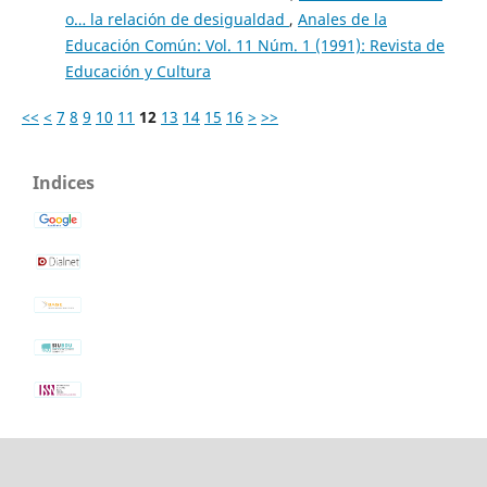
o… la relación de desigualdad
,
Anales de la
Educación Común: Vol. 11 Núm. 1 (1991): Revista de
Educación y Cultura
<<
<
7
8
9
10
11
12
13
14
15
16
>
>>
Indices