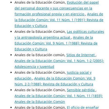
Anales de la Educación Común,
Evolución del papel
del personal docente y sus consecuencias en la
formación profesional previa y en ejercicio
,
Anales de
la Educación Común: Vol. 11 Núm. 1 (1991): Revista de
Educación y Cultura
Anales de la Educación Común,
Las políticas culturales
y la antropología argentina actual
,
Anales de la
Educación Común: Vol. 9 Núm. 1 (1988): Revista de
Educación y Cultura
Anales de la Educación común,
Sitios de Internet
,
Anales de la Educación Común: Vol. 1 Núm. 1-2 (2005):
Adolescencia y Juventud
Anales de la Educación Común,
Justicia social y
educación
,
Anales de la Educación Común: Vol. 9
Núm. 2-3 (1988): Revista de Educación y Cultura
Anales de la Educación Común,
Sensible pérdida
,
Anales de la Educación Común: Vol. 1 Núm. 11 (1859):
Anales de la Educación Común
Anales de la Educación Común,
El oficio de enseñar