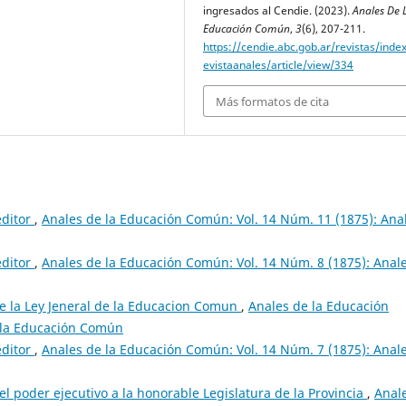
ingresados al Cendie. (2023).
Anales De 
Educación Común
,
3
(6), 207-211.
https://cendie.abc.gob.ar/revistas/inde
evistaanales/article/view/334
Más formatos de cita
editor
,
Anales de la Educación Común: Vol. 14 Núm. 11 (1875): Ana
editor
,
Anales de la Educación Común: Vol. 14 Núm. 8 (1875): Anal
e la Ley Jeneral de la Educacion Comun
,
Anales de la Educación
e la Educación Común
editor
,
Anales de la Educación Común: Vol. 14 Núm. 7 (1875): Anal
l poder ejecutivo a la honorable Legislatura de la Provincia
,
Anal