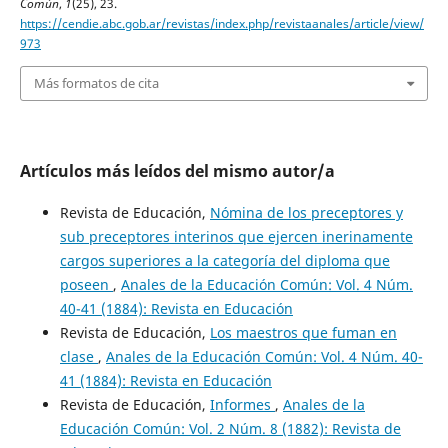
Común
,
1
(25), 23.
https://cendie.abc.gob.ar/revistas/index.php/revistaanales/article/view/
973
Más formatos de cita
Artículos más leídos del mismo autor/a
Revista de Educación,
Nómina de los preceptores y
sub preceptores interinos que ejercen inerinamente
cargos superiores a la categoría del diploma que
poseen
,
Anales de la Educación Común: Vol. 4 Núm.
40-41 (1884): Revista en Educación
Revista de Educación,
Los maestros que fuman en
clase
,
Anales de la Educación Común: Vol. 4 Núm. 40-
41 (1884): Revista en Educación
Revista de Educación,
Informes
,
Anales de la
Educación Común: Vol. 2 Núm. 8 (1882): Revista de