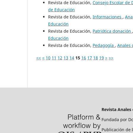
Revista de Educación,
Consejo Escolar de 
de Educación
Revista de Educación,
Informaciones
,
Ana
Educación
Revista de Educación,
Patriótica donación
Educación
Revista de Educación,
Pedagogía
,
Anales 
<<
<
10
11
12
13
14
15
16
17
18
19
>
>>
Revista Anales
Fundada por Do
Publicación de 