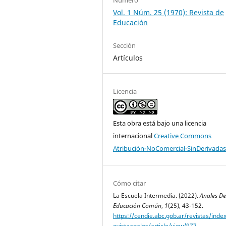
Vol. 1 Núm. 25 (1970): Revista de
Educación
Sección
Artículos
Licencia
Esta obra está bajo una licencia
internacional
Creative Commons
Atribución-NoComercial-SinDerivadas
Cómo citar
La Escuela Intermedia. (2022).
Anales De
Educación Común
,
1
(25), 43-152.
https://cendie.abc.gob.ar/revistas/inde
evistaanales/article/view/977