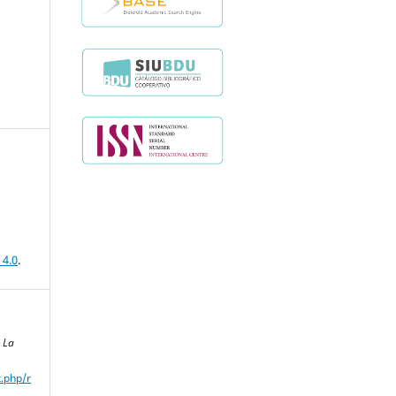
 4.0
.
 La
x.php/r