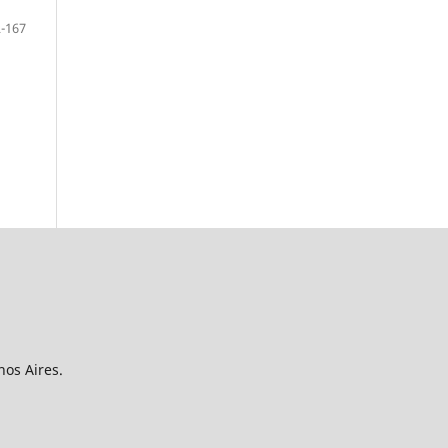
-167
nos Aires.