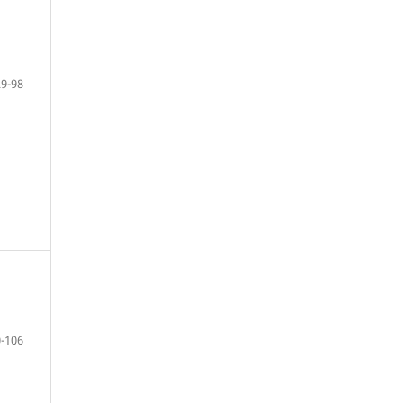
29-98
-106