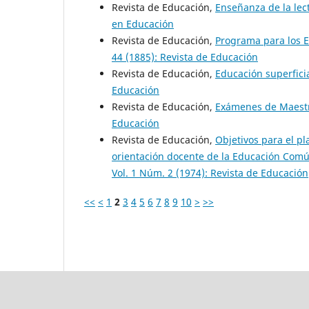
Revista de Educación,
Enseñanza de la le
en Educación
Revista de Educación,
Programa para los 
44 (1885): Revista de Educación
Revista de Educación,
Educación superfici
Educación
Revista de Educación,
Exámenes de Maest
Educación
Revista de Educación,
Objetivos para el p
orientación docente de la Educación Com
Vol. 1 Núm. 2 (1974): Revista de Educación
<<
<
1
2
3
4
5
6
7
8
9
10
>
>>