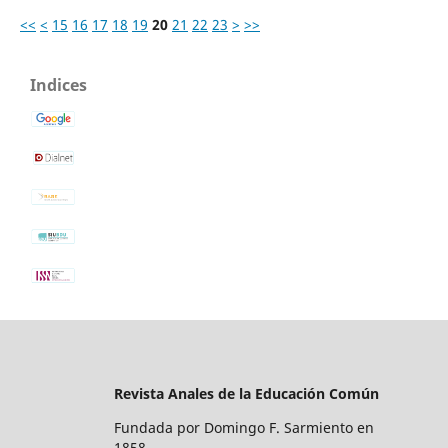
<<
<
15
16
17
18
19
20
21
22
23
>
>>
Indices
Revista Anales de la Educación Común
Fundada por Domingo F. Sarmiento en
1858