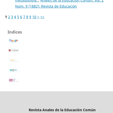
metodología.
,
Anales de la Educación Común: Vol. 2
Núm. 9 (1882): Revista de Educación
1
2
3
4
5
6
7
8
9
10
>
>>
Indices
Revista Anales de la Educación Común