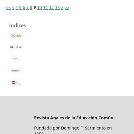
<<
<
4
5
6
7
8
9
10
11
12
13
>
>>
Indices
Revista Anales de la Educación Común
Fundada por Domingo F. Sarmiento en
1858