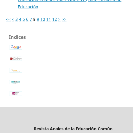
Educación
<<
<
3
4
5
6
7
8
9
10
11
12
>
>>
Indices
Revista Anales de la Educación Común