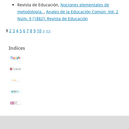
Revista de Educación,
Nociones elementales de
metodología.
,
Anales de la Educación Común: Vol. 2
Núm. 9 (1882): Revista de Educación
1
2
3
4
5
6
7
8
9
10
>
>>
Indices