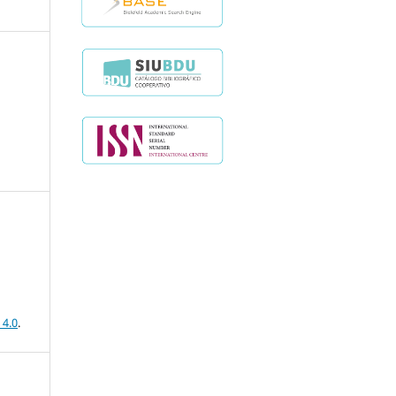
 4.0
.