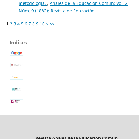
metodología.
,
Anales de la Educación Común: Vol. 2
Núm. 9 (1882): Revista de Educación
1
2
3
4
5
6
7
8
9
10
>
>>
Indices
Revista Anales de la Educación Común