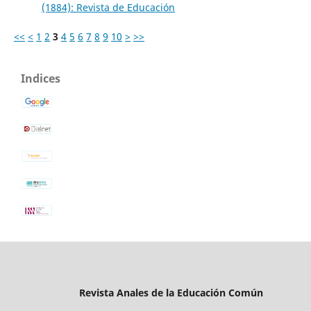
(1884): Revista de Educación
<<
<
1
2
3
4
5
6
7
8
9
10
>
>>
Indices
Revista Anales de la Educación Común