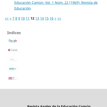
Educación Común: Vol. 1 Núm. 22 (1969): Revista de
Educación
<<
<
7
8
9
10
11
12
13
14
15
16
>
>>
Indices
Revista Anales de la Educación Común