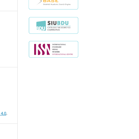
 4.0
.