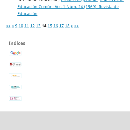
Educación Común: Vol. 1 Núm. 24 (1969): Revista de
Educación
<<
<
9
10
11
12
13
14
15
16
17
18
>
>>
Indices