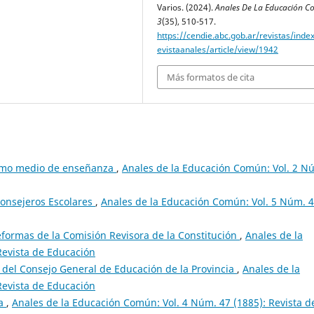
Varios. (2024).
Anales De La Educación 
3
(35), 510-517.
https://cendie.abc.gob.ar/revistas/inde
evistaanales/article/view/1942
Más formatos de cita
omo medio de enseñanza
,
Anales de la Educación Común: Vol. 2 N
nsejeros Escolares
,
Anales de la Educación Común: Vol. 5 Núm. 4
eformas de la Comisión Revisora de la Constitución
,
Anales de la
Revista de Educación
del Consejo General de Educación de la Provincia
,
Anales de la
Revista de Educación
sa
,
Anales de la Educación Común: Vol. 4 Núm. 47 (1885): Revista d