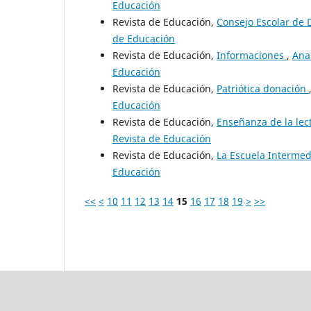
Educación
Revista de Educación,
Consejo Escolar de 
de Educación
Revista de Educación,
Informaciones
,
Ana
Educación
Revista de Educación,
Patriótica donación
Educación
Revista de Educación,
Enseñanza de la lec
Revista de Educación
Revista de Educación,
La Escuela Interme
Educación
<<
<
10
11
12
13
14
15
16
17
18
19
>
>>