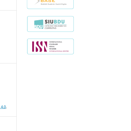
 4.0
.