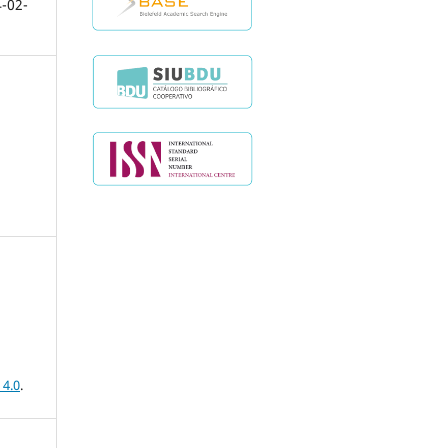
-02-
 4.0
.