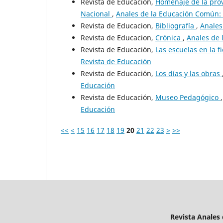
Revista de Educación,
Homenaje de la prov
Nacional
,
Anales de la Educación Común: 
Revista de Educacion,
Bibliografía
,
Anales
Revista de Educacion,
Crónica
,
Anales de 
Revista de Educación,
Las escuelas en la f
Revista de Educación
Revista de Educación,
Los días y las obras
Educación
Revista de Educación,
Museo Pedagógico
Educación
<<
<
15
16
17
18
19
20
21
22
23
>
>>
Revista Anales