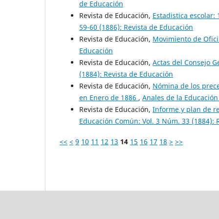
de Educación
Revista de Educación,
Estadistica escolar:
59-60 (1886): Revista de Educación
Revista de Educación,
Movimiento de Ofic
Educación
Revista de Educación,
Actas del Consejo 
(1884): Revista de Educación
Revista de Educación,
Nómina de los prec
en Enero de 1886
,
Anales de la Educación
Revista de Educación,
Informe y plan de r
Educación Común: Vol. 3 Núm. 33 (1884): 
<<
<
9
10
11
12
13
14
15
16
17
18
>
>>