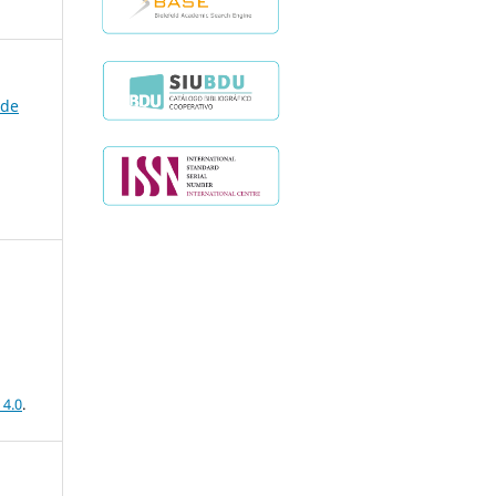
 de
 4.0
.