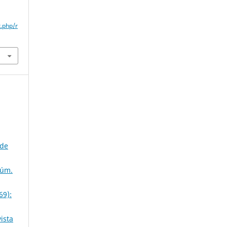
x.php/r
 de
Núm.
69):
ista