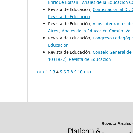
Enrique Bolzán
,
Anales de la Educación C
Revista de Educación,
Contestación al Dr. 
Revista de Educación
Revista de Educación,
A los integrantes d
Aires
,
Anales de la Educación Común: Vol.
Revista de Educación,
Congreso Pedagógi
Educación
Revista de Educación,
Consejo General de 
10 (1882): Revista de Educación
<<
<
1
2
3
4
5
6
7
8
9
10
>
>>
Revista Anales