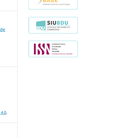
 de
 4.0
.