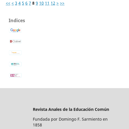
<<
<
3
4
5
6
7
8
9
10
11
12
>
>>
Indices
Revista Anales de la Educación Común
Fundada por Domingo F. Sarmiento en
1858