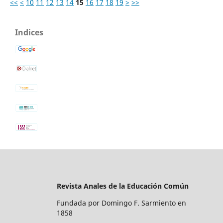
<<
<
10
11
12
13
14
15
16
17
18
19
>
>>
Indices
Revista Anales de la Educación Común
Fundada por Domingo F. Sarmiento en
1858