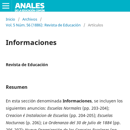
Inicio
/
Archivos
/
Vol. 5 Núm. 56 (1886): Revista de Educación
/
Artículos
Informaciones
Revista de Educación
Resumen
En esta sección denominada
Informaciones
, se incluyen los
siguientes anuncios:
Escuelas Normales
(pp. 203-204);
Creacion é Instalacion de Escuelas
(pp. 204-205);
Escuelas
Nocturnas
(p. 206);
La Ordenanza del 30 de Julio de 1884
(pp.
206-207);
Nueva Organización de los Consejos Escolares
(pp.