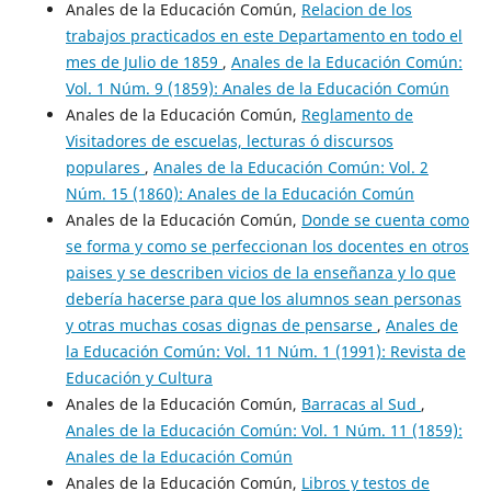
Anales de la Educación Común,
Relacion de los
trabajos practicados en este Departamento en todo el
mes de Julio de 1859
,
Anales de la Educación Común:
Vol. 1 Núm. 9 (1859): Anales de la Educación Común
Anales de la Educación Común,
Reglamento de
Visitadores de escuelas, lecturas ó discursos
populares
,
Anales de la Educación Común: Vol. 2
Núm. 15 (1860): Anales de la Educación Común
Anales de la Educación Común,
Donde se cuenta como
se forma y como se perfeccionan los docentes en otros
paises y se describen vicios de la enseñanza y lo que
debería hacerse para que los alumnos sean personas
y otras muchas cosas dignas de pensarse
,
Anales de
la Educación Común: Vol. 11 Núm. 1 (1991): Revista de
Educación y Cultura
Anales de la Educación Común,
Barracas al Sud
,
Anales de la Educación Común: Vol. 1 Núm. 11 (1859):
Anales de la Educación Común
Anales de la Educación Común,
Libros y testos de