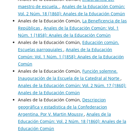
maestro de escuela.
,
Anales de la Educación Común:
Vol. 2 Núm. 18 (1860): Anales de la Educación Común
Anales de la Educación Común,
La Beneficencia de las
Repúblicas
,
Anales de la Educación Común: Vol. 1
Núm. 1 (1858): Anales de la Educación Común
Anales de la Educación Común,
Educación común.
Escuelas parroquiales
,
Anales de la Educación
Común: Vol. 1 Núm. 1 (1858): Anales de la Educación
Común
Anales de la Educación Común,
Función solemne.
Inauguración de la Escuela de la Catedral al Norte
,
Anales de la Educación Común: Vol. 2 Núm. 17 (1860):
Anales de la Educación Común
Anales de la Educación Común,
Descripcion
geográfica y estadistica de la Confederacion
Argentina. Por V. Martin Moussy
,
Anales de la
Educación Común: Vol. 2 Núm. 18 (1860): Anales de la
Educación Común