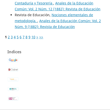
Contaduría y Tesorería
,
Anales de la Educación
Común: Vol. 2 Núm. 12 (1882): Revista de Educación
Revista de Educación,
Nociones elementales de
metodología.
,
Anales de la Educación Común: Vol. 2
Núm. 9 (1882): Revista de Educación
1
2
3
4
5
6
7
8
9
10
>
>>
Indices