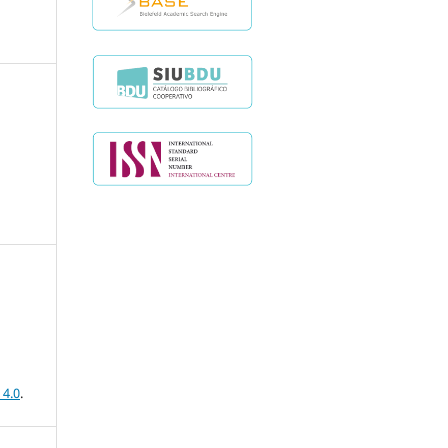
 4.0
.