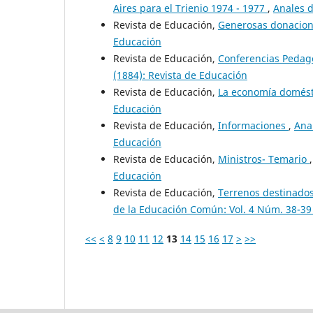
Aires para el Trienio 1974 - 1977
,
Anales d
Revista de Educación,
Generosas donacio
Educación
Revista de Educación,
Conferencias Pedag
(1884): Revista de Educación
Revista de Educación,
La economía domés
Educación
Revista de Educación,
Informaciones
,
Ana
Educación
Revista de Educación,
Ministros- Temario
Educación
Revista de Educación,
Terrenos destinados 
de la Educación Común: Vol. 4 Núm. 38-39 
<<
<
8
9
10
11
12
13
14
15
16
17
>
>>