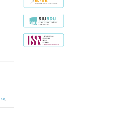
 4.0
.