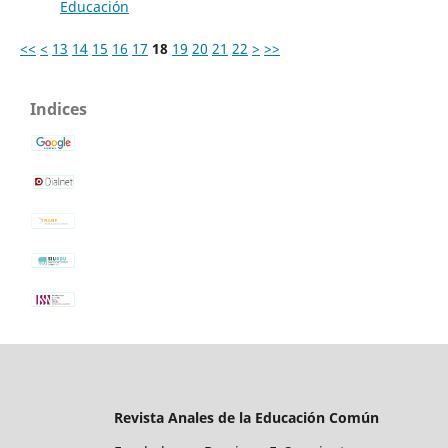
Educación
<<
<
13
14
15
16
17
18
19
20
21
22
>
>>
Indices
Revista Anales de la Educación Común