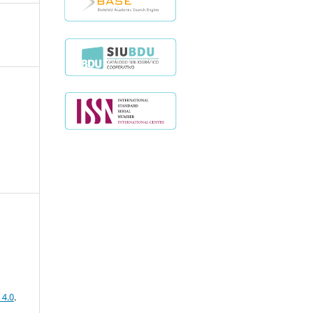
 4.0
.