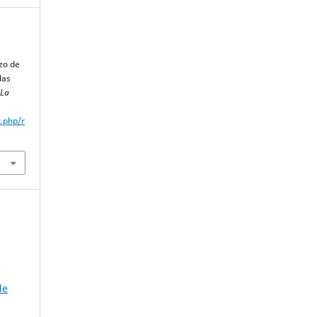
zo de
las
 La
x.php/r
de