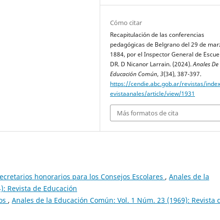
Cómo citar
Recapitulación de las conferencias
pedagógicas de Belgrano del 29 de mar
1884, por el Inspector General de Escue
DR. D Nicanor Larrain. (2024).
Anales De
Educación Común
,
3
(34), 387-397.
https://cendie.abc.gob.ar/revistas/inde
evistaanales/article/view/1931
Más formatos de cita
retarios honorarios para los Consejos Escolares
,
Anales de la
): Revista de Educación
ros
,
Anales de la Educación Común: Vol. 1 Núm. 23 (1969): Revista 