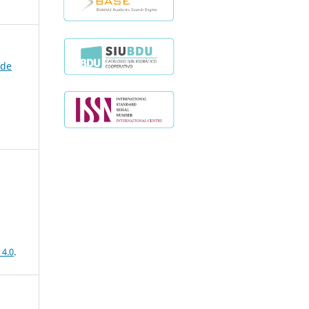
 de
 4.0
.