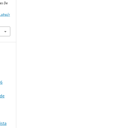
es De
x.php/r
56
 de
ista