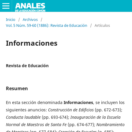
Inicio
/
Archivos
/
Vol. 5 Núm. 59-60 (1886): Revista de Educación
/
Artículos
Informaciones
Revista de Educación
Resumen
En esta sección denominada
Informaciones
, se incluyen los
siguientes anuncios:
Construcción de Edificios
(pp. 672-673);
Conducta laudable
(pp. 693-674);
Inauguración de la Escuela
Normal de Maestros de Santa Fe
(pp. 674-677);
Nombramiento
de Maestros
(pp. 677-684);
Creación de Escuelas
(p. 685);