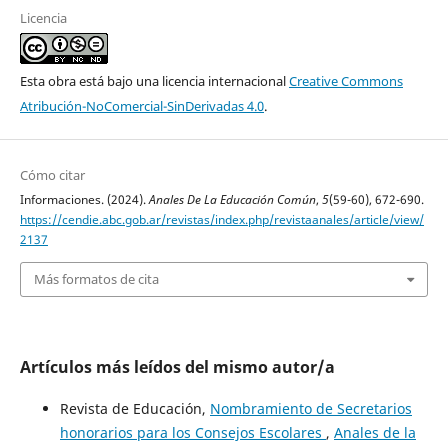
Licencia
Esta obra está bajo una licencia internacional
Creative Commons
Atribución-NoComercial-SinDerivadas 4.0
.
Cómo citar
Informaciones. (2024).
Anales De La Educación Común
,
5
(59-60), 672-690.
https://cendie.abc.gob.ar/revistas/index.php/revistaanales/article/view/
2137
Más formatos de cita
Artículos más leídos del mismo autor/a
Revista de Educación,
Nombramiento de Secretarios
honorarios para los Consejos Escolares
,
Anales de la