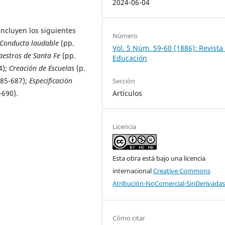
2024-06-04
 incluyen los siguientes
Número
Conducta laudable
(pp.
Vol. 5 Núm. 59-60 (1886): Revista
estros de Santa Fe
(pp.
Educación
4);
Creación de Escuelas
(p.
685-687);
Especificación
Sección
-690).
Artículos
Licencia
Esta obra está bajo una licencia
internacional
Creative Commons
Atribución-NoComercial-SinDerivadas
Cómo citar