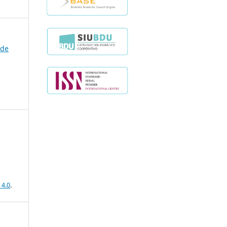
 de
 4.0
.