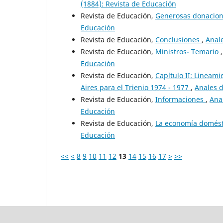
(1884): Revista de Educación
Revista de Educación,
Generosas donacio
Educación
Revista de Educación,
Conclusiones
,
Anale
Revista de Educación,
Ministros- Temario
Educación
Revista de Educación,
Capítulo II: Lineami
Aires para el Trienio 1974 - 1977
,
Anales d
Revista de Educación,
Informaciones
,
Ana
Educación
Revista de Educación,
La economía domés
Educación
<<
<
8
9
10
11
12
13
14
15
16
17
>
>>