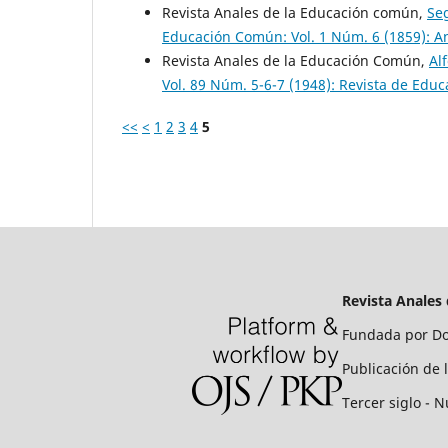
Revista Anales de la Educación común,
Se
Educación Común: Vol. 1 Núm. 6 (1859): A
Revista Anales de la Educación Común,
Al
Vol. 89 Núm. 5-6-7 (1948): Revista de Educ
<<
<
1
2
3
4
5
Revista Anales
Fundada por Do
Publicación de 
Tercer siglo - N