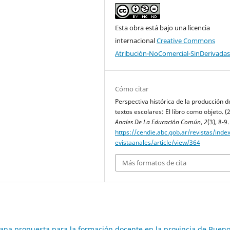
Esta obra está bajo una licencia
internacional
Creative Commons
Atribución-NoComercial-SinDerivadas
Cómo citar
Perspectiva histórica de la producción d
textos escolares: El libro como objeto. (
Anales De La Educación Común
,
2
(3), 8-9.
https://cendie.abc.gob.ar/revistas/inde
evistaanales/article/view/364
Más formatos de cita
na propuesta para la formación docente en la provincia de Buen