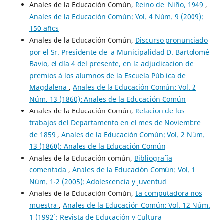
Anales de la Educación Común,
Reino del Niño, 1949
,
Anales de la Educación Común: Vol. 4 Núm. 9 (2009):
150 años
Anales de la Educación Común,
Discurso pronunciado
por el Sr. Presidente de la Municipalidad D. Bartolomé
Bavio, el día 4 del presente, en la adjudicacion de
premios á los alumnos de la Escuela Pública de
Magdalena
,
Anales de la Educación Común: Vol. 2
Núm. 13 (1860): Anales de la Educación Común
Anales de la Educación Común,
Relacion de los
trabajos del Departamento en el mes de Noviembre
de 1859
,
Anales de la Educación Común: Vol. 2 Núm.
13 (1860): Anales de la Educación Común
Anales de la Educación común,
Bibliografía
comentada
,
Anales de la Educación Común: Vol. 1
Núm. 1-2 (2005): Adolescencia y Juventud
Anales de la Educación Común,
La computadora nos
muestra
,
Anales de la Educación Común: Vol. 12 Núm.
1 (1992): Revista de Educación y Cultura