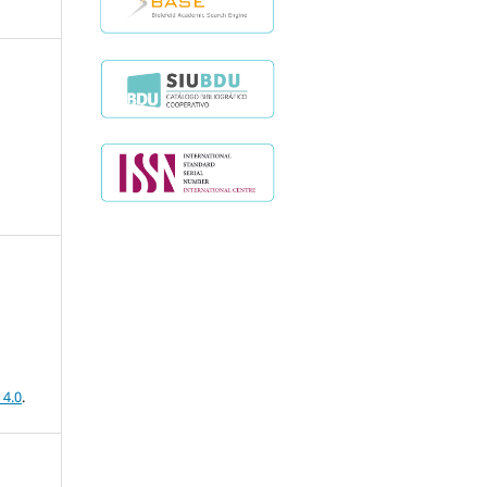
 4.0
.