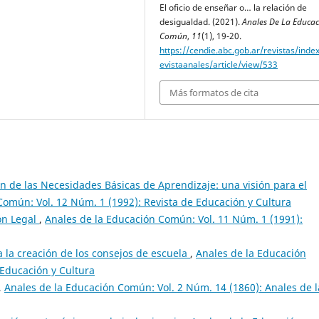
El oficio de enseñar o… la relación de
desigualdad. (2021).
Anales De La Educac
Común
,
11
(1), 19-20.
https://cendie.abc.gob.ar/revistas/inde
evistaanales/article/view/533
Más formatos de cita
ón de las Necesidades Básicas de Aprendizaje: una visión para el
Común: Vol. 12 Núm. 1 (1992): Revista de Educación y Cultura
ón Legal
,
Anales de la Educación Común: Vol. 11 Núm. 1 (1991):
a la creación de los consejos de escuela
,
Anales de la Educación
 Educación y Cultura
,
Anales de la Educación Común: Vol. 2 Núm. 14 (1860): Anales de l