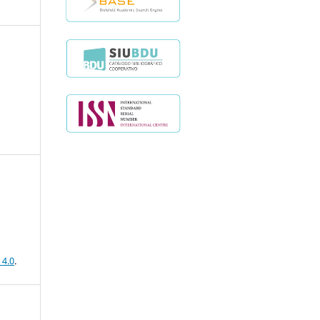
 4.0
.