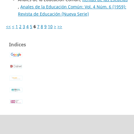
,
Anales de la Educación Común: Vol. 4 Núm. 6 (1959):
Revista de Educación (Nueva Serie)
<<
<
1
2
3
4
5
6
7
8
9
10
>
>>
Indices