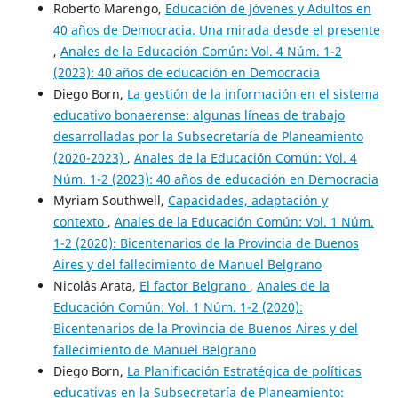
Roberto Marengo,
Educación de Jóvenes y Adultos en
40 años de Democracia. Una mirada desde el presente
,
Anales de la Educación Común: Vol. 4 Núm. 1-2
(2023): 40 años de educación en Democracia
Diego Born,
La gestión de la información en el sistema
educativo bonaerense: algunas líneas de trabajo
desarrolladas por la Subsecretaría de Planeamiento
(2020-2023)
,
Anales de la Educación Común: Vol. 4
Núm. 1-2 (2023): 40 años de educación en Democracia
Myriam Southwell,
Capacidades, adaptación y
contexto
,
Anales de la Educación Común: Vol. 1 Núm.
1-2 (2020): Bicentenarios de la Provincia de Buenos
Aires y del fallecimiento de Manuel Belgrano
Nicolás Arata,
El factor Belgrano
,
Anales de la
Educación Común: Vol. 1 Núm. 1-2 (2020):
Bicentenarios de la Provincia de Buenos Aires y del
fallecimiento de Manuel Belgrano
Diego Born,
La Planificación Estratégica de políticas
educativas en la Subsecretaría de Planeamiento: