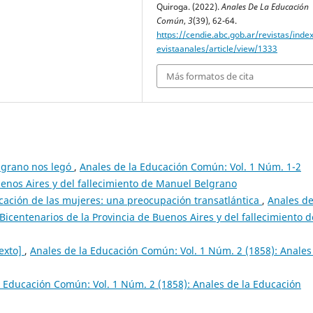
Quiroga. (2022).
Anales De La Educación
Común
,
3
(39), 62-64.
https://cendie.abc.gob.ar/revistas/inde
evistaanales/article/view/1333
Más formatos de cita
elgrano nos legó
,
Anales de la Educación Común: Vol. 1 Núm. 1-2
uenos Aires y del fallecimiento de Manuel Belgrano
cación de las mujeres: una preocupación transatlántica
,
Anales de
icentenarios de la Provincia de Buenos Aires y del fallecimiento d
texto]
,
Anales de la Educación Común: Vol. 1 Núm. 2 (1858): Anales
a Educación Común: Vol. 1 Núm. 2 (1858): Anales de la Educación