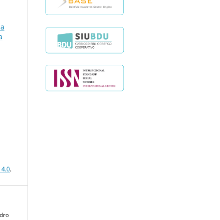
la
a
 4.0
.
edro