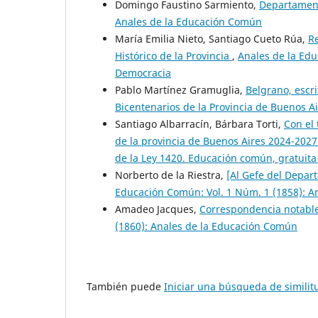
Domingo Faustino Sarmiento,
Departamen
Anales de la Educación Común
María Emilia Nieto, Santiago Cueto Rúa,
Re
Histórico de la Provincia
,
Anales de la Edu
Democracia
Pablo Martínez Gramuglia,
Belgrano, escr
Bicentenarios de la Provincia de Buenos A
Santiago Albarracín, Bárbara Torti,
Con el 
de la provincia de Buenos Aires 2024-202
de la Ley 1420. Educación común, gratuita 
Norberto de la Riestra,
[Al Gefe del Depar
Educación Común: Vol. 1 Núm. 1 (1858): A
Amadeo Jacques,
Correspondencia notable
(1860): Anales de la Educación Común
También puede
Iniciar una búsqueda de simili