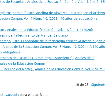
tos de Escuelas
,
Anales de la Educación Común: Vol. 1 Núm. 2 (18
gistros para el futuro. Adelina de Alaye y su historia, en el Archivo
cación Común: Vol. 4 Núm. 1-2 (2023): 40 años de educación en
itor
,
Anales de la Educación Común: Vol. 1 Núm. 1-2 (2020):
ires y del fallecimiento de Manuel Belgrano
tiempo justo. El abordaje de la tecnología educativa desde el gobi
7
,
Anales de la Educación Común: Vol. 5 Núm. 1-2 (2024): A 140 añ
y obligatoria
tamento de Escuelas D. Domingo F. Sarmiento]
,
Anales de la
nales de la Educación Común
. (Del Eco del Norte)
,
Anales de la Educación Común: Vol. 2 Núm. 
1-10 de 23
Siguient
tud avanzada
para este artículo.