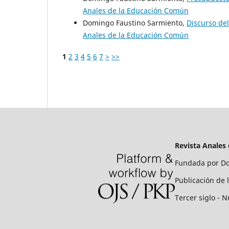
Anales de la Educación Común
Domingo Faustino Sarmiento,
Discurso de
Anales de la Educación Común
1
2
3
4
5
6
7
>
>>
Revista Anales
Fundada por Do
Publicación de 
Tercer siglo - N